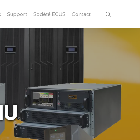
search
s
Support
Société ECUS
Contact
1U