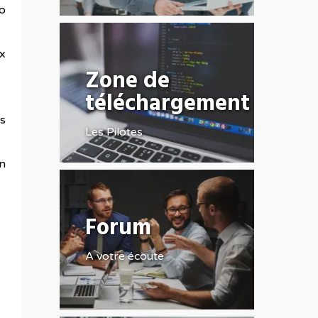
o
ux
Zone de
téléchargement
es
Les Pilotes
n
Forum
A votre écoute