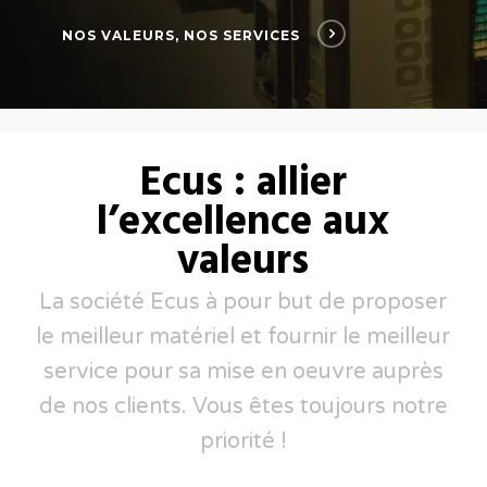
NOS VALEURS, NOS SERVICES
Ecus : allier
l’excellence aux
valeurs
La société Ecus à pour but de proposer
le meilleur matériel et fournir le meilleur
service pour sa mise en oeuvre auprès
de nos clients. Vous êtes toujours notre
priorité !