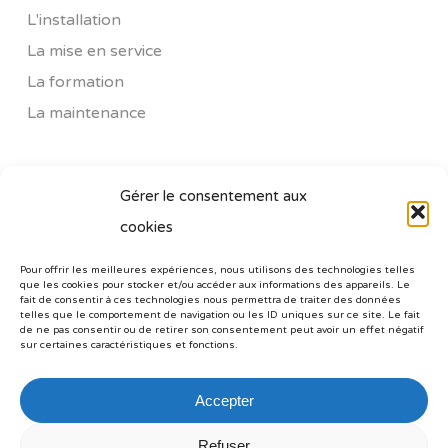
L'installation
La mise en service
La formation
La maintenance
SIÈGE SOCIAL ECUS
Gérer le consentement aux
cookies
ZAC Quartier de la Loge - RN 141
16590 BRIE
Pour offrir les meilleures expériences, nous utilisons des technologies telles
que les cookies pour stocker et/ou accéder aux informations des appareils. Le
Tél : +33 (0) 545 65 77 77
fait de consentir à ces technologies nous permettra de traiter des données
telles que le comportement de navigation ou les ID uniques sur ce site. Le fait
Fax: +33 (0) 535 54 28 82
de ne pas consentir ou de retirer son consentement peut avoir un effet négatif
sur certaines caractéristiques et fonctions.
Accepter
Refuser