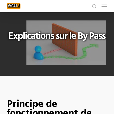
Menu
Skip
to
search
main
content
Explications sur le By Pass
Principe de
fonctionnement de