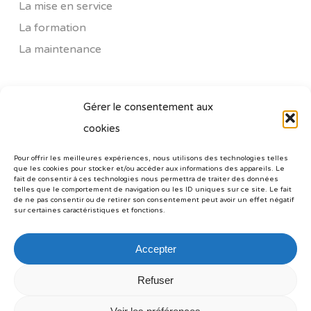
La mise en service
La formation
La maintenance
SIÈGE SOCIAL ECUS
Gérer le consentement aux
cookies
ZAC Quartier de la Loge - RN 141
16590 BRIE
Pour offrir les meilleures expériences, nous utilisons des technologies telles
que les cookies pour stocker et/ou accéder aux informations des appareils. Le
Tél : +33 (0) 545 65 77 77
fait de consentir à ces technologies nous permettra de traiter des données
telles que le comportement de navigation ou les ID uniques sur ce site. Le fait
Fax: +33 (0) 535 54 28 82
de ne pas consentir ou de retirer son consentement peut avoir un effet négatif
sur certaines caractéristiques et fonctions.
Accepter
Refuser
Mentions Légales
|
Politiques des cookies
|
Protections des données
| Réalisation du site