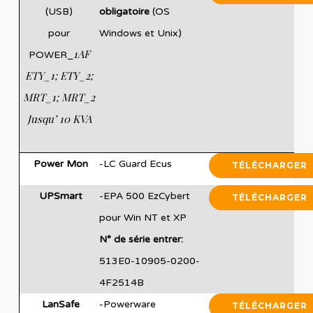
(USB)
obligatoire
(OS
pour
Windows et Unix)
1AF
POWER_
ETY_1; ETY_2;
MRT_1; MRT_2
Jusqu’ 10 KVA
Power Mon
-LC Guard Ecus
TÉLÉCHARGER
UPSmart
-EPA 500 EzCybert
TÉLÉCHARGER
pour Win NT et XP
N° de série entrer:
513E0-10905-0200-
4F2514B
LanSafe
-Powerware
TÉLÉCHARGER